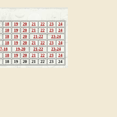
7
18
19
20
21
22
23
24
7
18
19
20
21
22
23
24
7
18
19
20
21-22
23-24
7
18
19
20
21
22
23
24
7-18
19-20
21-22
23-24
7
18
19
20
21
22
23
24
7
18
19
20
21
22
23
24